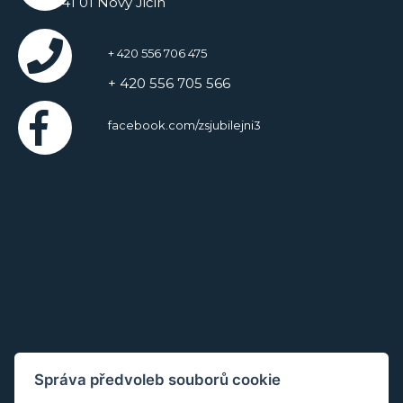
741 01 Nový Jičín
+ 420 556 706 475
+ 420 556 705 566
facebook.com/zsjubilejni3
Správa předvoleb souborů cookie