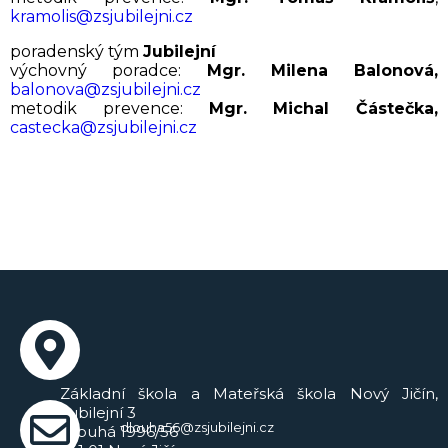
kramolis@zsjubilejni.cz
poradenský tým
Jubilejní
výchovný poradce:
Mgr.
Milena Balonová,
balonova@zsjubilejni.cz
metodik prevence:
Mgr.
Michal Částečka,
castecka@zsjubilejni.cz
Základní škola a Mateřská škola Nový Jičín,
Jubilejní 3
dlouha56@zsjubilejni.cz
Dlouhá 1996/56