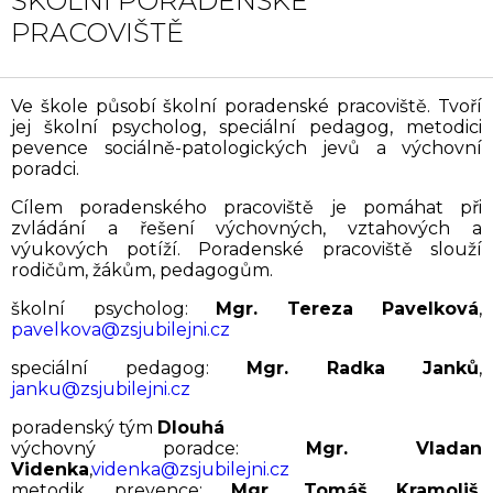
ŠKOLNÍ PORADENSKÉ
PRACOVIŠTĚ
Ve škole působí školní poradenské pracoviště. Tvoří
jej školní psycholog, speciální pedagog, metodici
pevence sociálně-patologických jevů a výchovní
poradci.
Cílem poradenského pracoviště je pomáhat při
zvládání a řešení výchovných, vztahových a
výukových potíží. Poradenské pracoviště slouží
rodičům, žákům, pedagogům.
školní psycholog:
Mgr. Tereza Pavelková
,
pavelkova@zsjubilejni.cz
speciální pedagog:
Mgr. Radka Janků
,
janku@zsjubilejni.cz
poradenský tým
Dlouhá
výchovný poradce:
Mgr. Vladan
Videnka
,
videnka@zsjubilejni.cz
metodik prevence:
Mgr.
Tomáš
Kramoliš
,