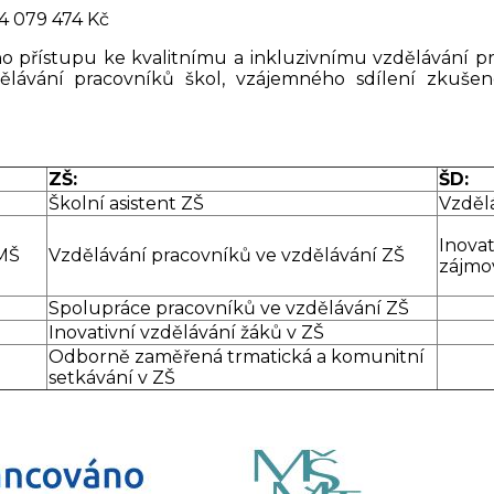
4 079 474 Kč
ého přístupu ke kvalitnímu a inkluzivnímu vzdělávání p
ělávání pracovníků škol, vzájemného sdílení zkušen
ZŠ:
ŠD:
Školní asistent ZŠ
Vzděl
Inov
 MŠ
Vzdělávání pracovníků ve vzdělávání ZŠ
zájmo
Spolupráce pracovníků ve vzdělávání ZŠ
Inovativní vzdělávání žáků v ZŠ
Odborně zaměřená trmatická a komunitní
setkávání v ZŠ