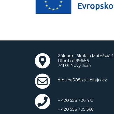
Základní škola a Mateřská šk
Dlouhá 1996/56
741 01 Nový Jičín
dlouha56@zsjubilejni.cz
+ 420 556 706 475
+ 420 556 705 566