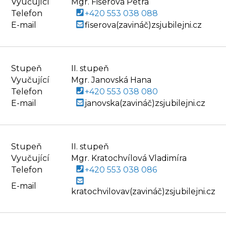
Vyučující
Mgr. Fišerová Petra
Telefon
+420 553 038 088
E-mail
fiserova(zavináč)zsjubilejni.cz
Stupeň
II. stupeň
Vyučující
Mgr. Janovská Hana
Telefon
+420 553 038 080
E-mail
janovska(zavináč)zsjubilejni.cz
Stupeň
II. stupeň
Vyučující
Mgr. Kratochvílová Vladimíra
Telefon
+420 553 038 086
E-mail
kratochvilovav(zavináč)zsjubilejni.cz