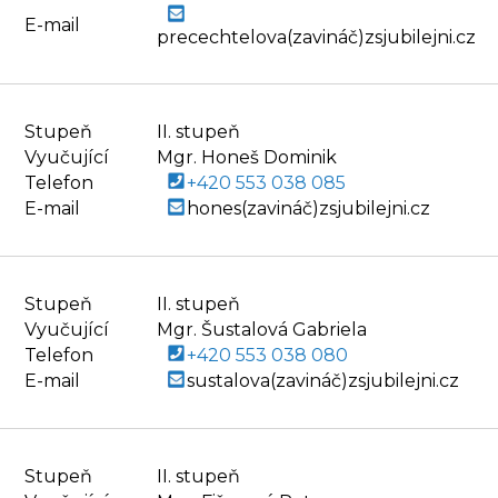
E-mail
precechtelova(zavináč)zsjubilejni.cz
Stupeň
II. stupeň
Vyučující
Mgr. Honeš Dominik
Telefon
+420 553 038 085
E-mail
hones(zavináč)zsjubilejni.cz
Stupeň
II. stupeň
Vyučující
Mgr. Šustalová Gabriela
Telefon
+420 553 038 080
E-mail
sustalova(zavináč)zsjubilejni.cz
Stupeň
II. stupeň