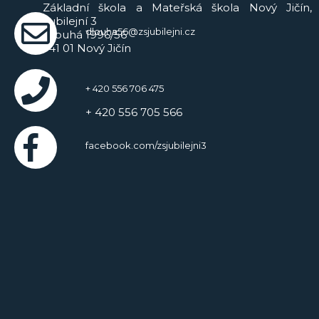
Základní škola a Mateřská škola Nový Jičín,
Jubilejní 3
dlouha56@zsjubilejni.cz
Dlouhá 1996/56
741 01 Nový Jičín
+ 420 556 706 475
+ 420 556 705 566
facebook.com/zsjubilejni3