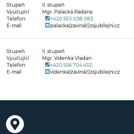
Stupeň
II. stupeň
Vyučující
Mgr. Palacká Radana
Telefon
+420 553 038 083
E-mail
palacka(zavináč)zsjubilejni.cz
Stupeň
II. stupeň
Vyučující
Mgr. Videnka Vladan
Telefon
+420 556 704 432
E-mail
videnka(zavináč)zsjubilejni.cz