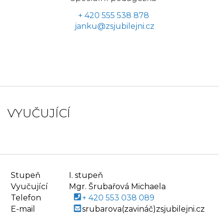
+ 420 555 538 878
janku@zsjubilejni.cz
VYUČUJÍCÍ
Stupeň
I. stupeň
Vyučující
Mgr. Šrubařová Michaela
Telefon
+ 420 553 038 089
E-mail
srubarova(zavináč)zsjubilejni.cz