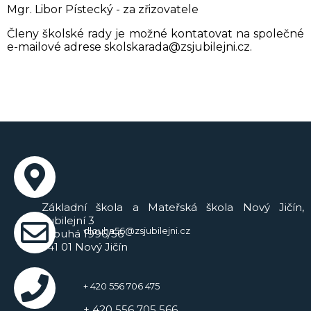
Mgr. Libor Pístecký - za zřizovatele
Členy školské rady je možné kontatovat na společné
e-mailové adrese skolskarada@zsjubilejni.cz.
Základní škola a Mateřská škola Nový Jičín,
Jubilejní 3
dlouha56@zsjubilejni.cz
Dlouhá 1996/56
741 01 Nový Jičín
+ 420 556 706 475
+ 420 556 705 566