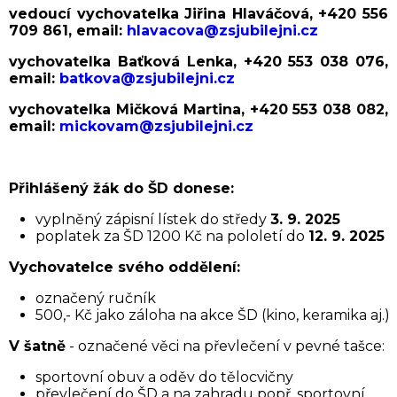
vedoucí vychovatelka Jiřina Hlaváčová, +420 556
709 861, email:
hlavacova@zsjubilejni.cz
vychovatelka Baťková Lenka, +420 553 038 076,
email:
batkova@zsjubilejni.cz
vychovatelka Mičková Martina, +420 553 038 082,
email:
mickovam@zsjubilejni.cz
Přihlášený žák do ŠD donese:
vyplněný zápisní lístek do středy
3. 9. 2025
poplatek za ŠD 1200 Kč na pololetí do
12. 9. 2025
Vychovatelce svého oddělení:
označený ručník
500,- Kč jako záloha na akce ŠD (kino, keramika aj.)
V šatně
- označené věci na převlečení v pevné tašce:
sportovní obuv a oděv do tělocvičny
převlečení do ŠD a na zahradu popř. sportovní