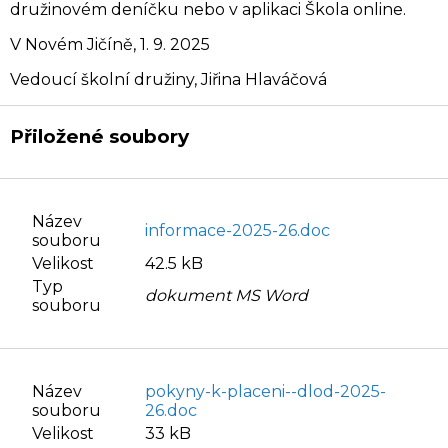
družinovém deníčku nebo v aplikaci Škola online.
V Novém Jičíně, 1. 9. 2025
Vedoucí školní družiny, Jiřina Hlaváčová
Přiložené soubory
Název
informace-2025-26.doc
souboru
Velikost
42.5 kB
Typ
dokument MS Word
souboru
Název
pokyny-k-placeni--dlod-2025-
souboru
26.doc
Velikost
33 kB