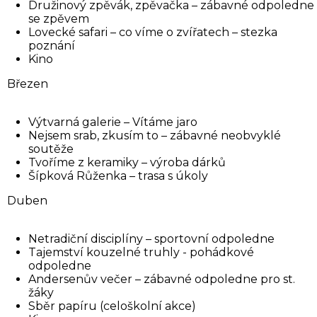
Družinový zpěvák, zpěvačka – zábavné odpoledne
se zpěvem
Lovecké safari – co víme o zvířatech – stezka
poznání
Kino
Březen
Výtvarná galerie – Vítáme jaro
Nejsem srab, zkusím to – zábavné neobvyklé
soutěže
Tvoříme z keramiky – výroba dárků
Šípková Růženka – trasa s úkoly
Duben
Netradiční disciplíny – sportovní odpoledne
Tajemství kouzelné truhly - pohádkové
odpoledne
Andersenův večer – zábavné odpoledne pro st.
žáky
Sběr papíru (celoškolní akce)