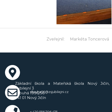
Zveřejnil:
Markéta Toncerová
Základní škola a Mateřská škola Nový Jičín,
Jubilejní 3
dlouha56@zsjubilejni.cz
Dlouhá 1996/56
741 01 Nový Jičín
+ 420 556 706 475