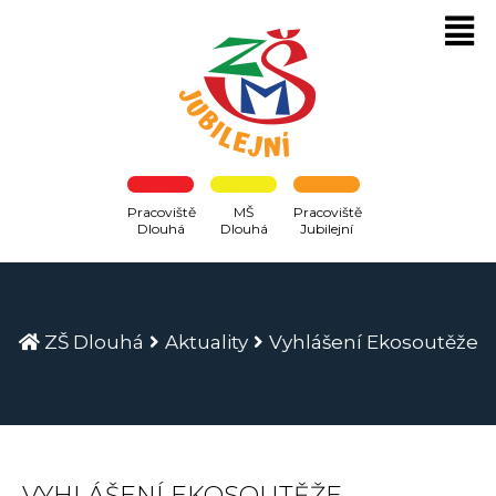
Pracoviště
MŠ
Pracoviště
Dlouhá
Dlouhá
Jubilejní
ZŠ Dlouhá
Aktuality
Vyhlášení Ekosoutěže
VYHLÁŠENÍ EKOSOUTĚŽE