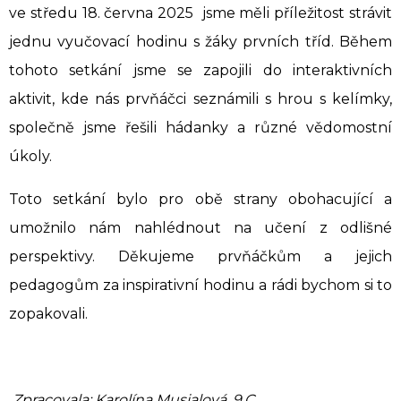
ve středu 18. června 2025 jsme měli příležitost strávit
jednu vyučovací hodinu s žáky prvních tříd. Během
tohoto setkání jsme se zapojili do interaktivních
aktivit, kde nás prvňáčci seznámili s hrou s kelímky,
společně jsme řešili hádanky a různé vědomostní
úkoly.
Toto setkání bylo pro obě strany obohacující a
umožnilo nám nahlédnout na učení z odlišné
perspektivy. Děkujeme prvňáčkům a jejich
pedagogům za inspirativní hodinu a rádi bychom si to
zopakovali.
Zpracovala: Karolína Musialová, 9.C