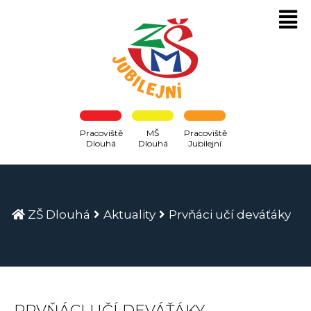
Pracoviště
MŠ
Pracoviště
Dlouhá
Dlouhá
Jubilejní
ZŠ Dlouhá
Aktuality
Prvňáci učí deváťáky
PRVŇÁCI UČÍ DEVÁŤÁKY