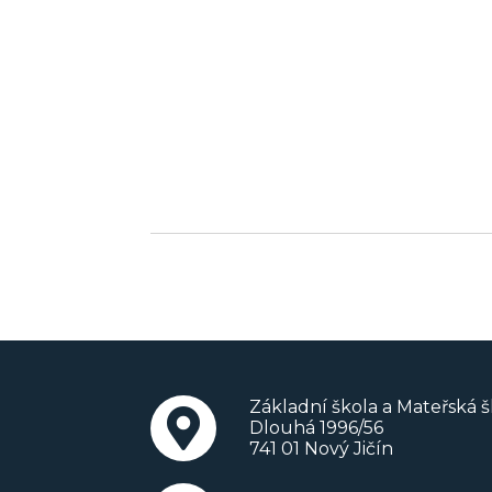
Základní škola a Mateřská šk
Dlouhá 1996/56
741 01 Nový Jičín