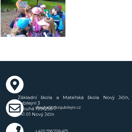
Základní škola a Mateřská škola Nový Jičín,
Jubilejní 3
dlouha56@zsjubilejni.cz
Dlouhá 1996/56
741 01 Nový Jičín
+ 420 556 706 475